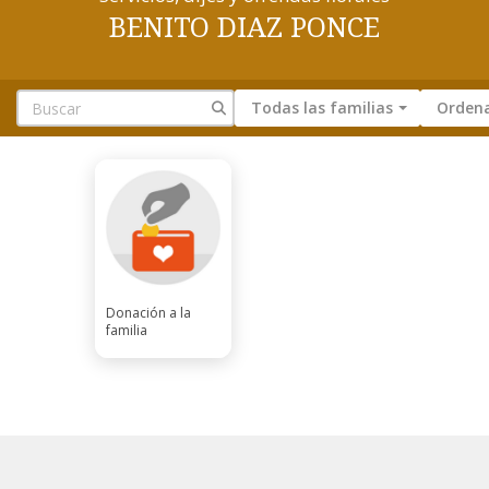
BENITO DIAZ PONCE
Todas las familias
Ordena
Donación a la
familia