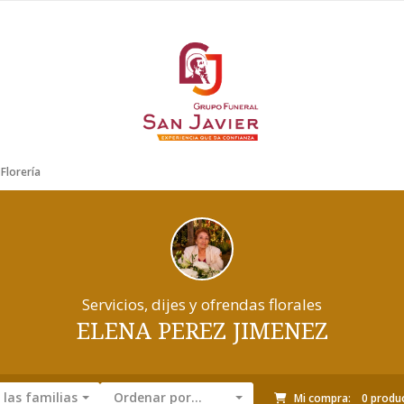
Florería
Servicios, dijes y ofrendas florales
ELENA PEREZ JIMENEZ
las familias
Ordenar por...
Mi compra:
0
produ