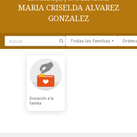
MARIA CRISELDA ALVAREZ
GONZALEZ
Todas las familias
Ordena
Donación a la
familia