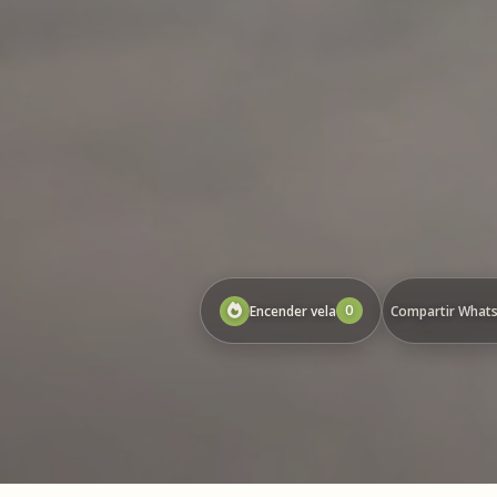
0
Encender vela
Compartir What