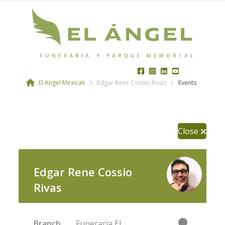
El Angel Mexicali
Edgar Rene Cossio Rivas
Events
Close
Edgar Rene Cossio
Rivas
Branch
Funeraria El