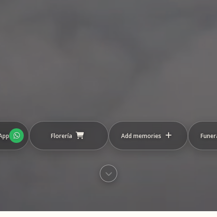
App
Florería
Add memories
Funera