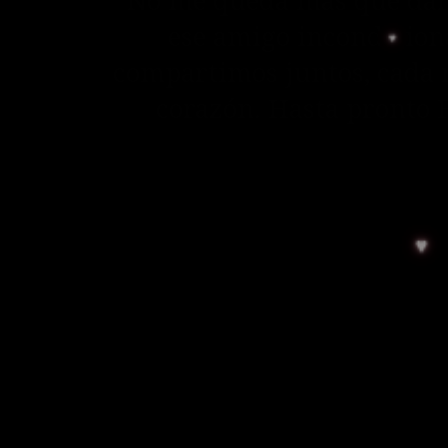
No me queda más que dart
ese amigo incondicion
compartimos juntos, cada r
corazón. Hasta pronto 