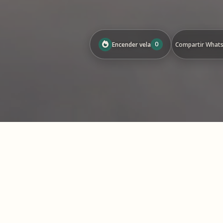
0
Encender vela
Compartir What
Genera un víd