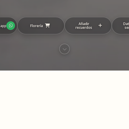
Añadir
Dat
sapp
Florería
recuerdos
se
eo con los recuerdos y mensajes compartidos
este homenaje