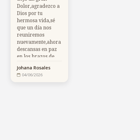
Dolor,agradezco a
Dios por tu
hermosa vida,sé
que un día nos
reuniremos
nuevamente,ahora
descansas en paz
en los brazos de
nuestro señor y eso
Johana Rosales
da consuelo a
04/06/2026
nuestras almas,te
amo por siempre
tia hermosa
03/06/2026