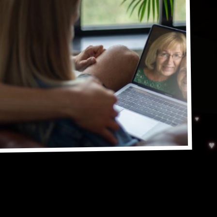
es
Jardines
Paz
de la Paz