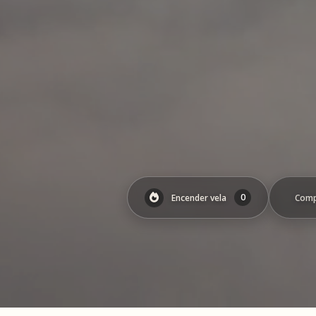
0
Encender vela
Comp