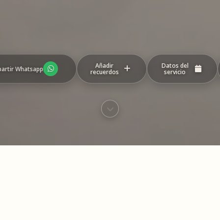
Añadir
Datos del
artir Whatsapp
recuerdos
servicio
eo con los recuerdos y mensajes compartidos
este homenaje