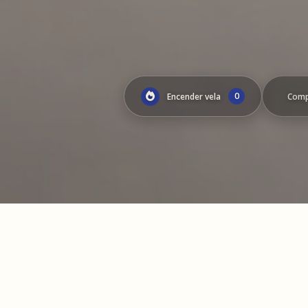
0
Encender vela
Comp
Genera un víd