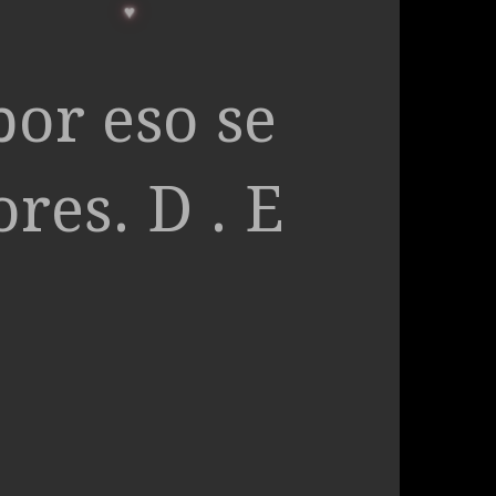
por eso se
res. D . E
o