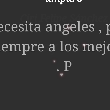
Ciri Felipe Sánchez
ecesita angeles , 
iempre a los mejo
no hay derech
. P