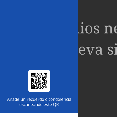
dios n
lleva s
Alicía
María
Añade un recuerdo o condolencia
escaneando este QR