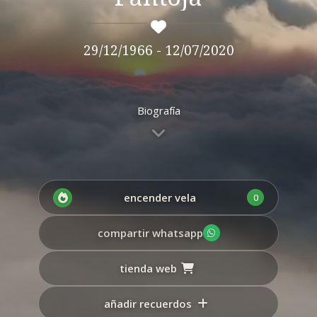
29/12/1966 - 12/07/2020
A todos aquellos que conocimos y quisimos a
Biografía
Max, este muro es para compartir recuerdos así
como para honrar su memoria y respeto a los
deudos.
encender vela
0
compartir whatsapp
tienda web
añadir recuerdos