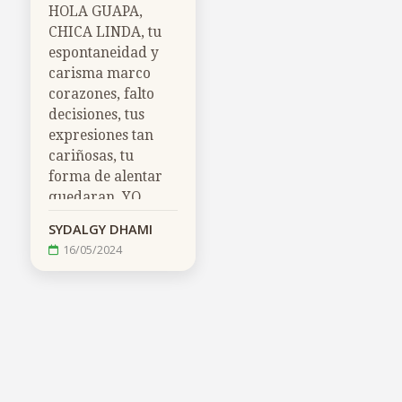
HOLA GUAPA,
CHICA LINDA, tu
espontaneidad y
carisma marco
16/05/2024
corazones, falto
decisiones, tus
expresiones tan
cariñosas, tu
forma de alentar
quedaran, YO
SABIA QUE
SYDALGY DHAMI
PODIAS MAS
16/05/2024
29/12/2023
INGENIERA, solo
un beso al cielo,
duele Gitano
amigo.