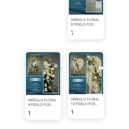
ARREGLO FLORAL
8 PIDELO POR
WHATSAPP AL
71.5
$
7927-0297
ARREGLO FLORAL
ARREGLO FLORAL
10 PIDELO POR
9 PIDELO POR
WHATSAPP AL
WHATSAPP AL
110.5
$
130
$
7927-0297
7927-0297