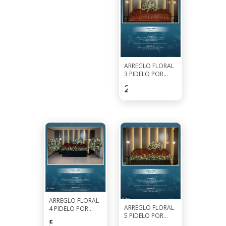
ARREGLO FLORAL
3 PIDELO POR
WHATSAPP AL
253.5
$
7927-0297
ARREGLO FLORAL
ARREGLO FLORAL
4 PIDELO POR
5 PIDELO POR
WHATSAPP AL
520
$
WHATSAPP AL
7927-0297