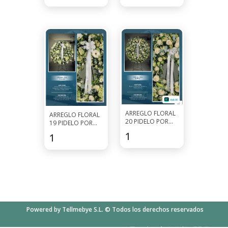
ARREGLO FLORAL
ARREGLO FLORAL
20 PIDELO POR
19 PIDELO POR
WHATSAPP AL
WHATSAPP AL
188.5
$
149.5
$
7927-0297
7927-0297
Powered by Tellmebye S.L. © Todos los derechos reservados