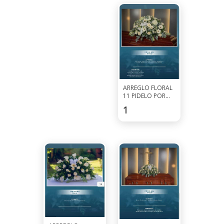
ARREGLO FLORAL
11 PIDELO POR
WHATSAPP AL
123.5
$
7927-0297