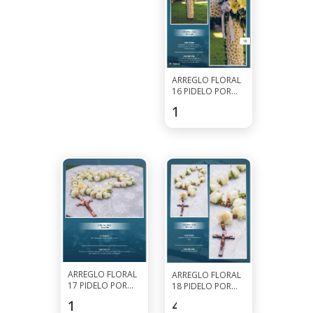
ARREGLO FLORAL
16 PIDELO POR
WHATSAPP AL
123.5
$
7927-0297
ARREGLO FLORAL
ARREGLO FLORAL
17 PIDELO POR
18 PIDELO POR
WHATSAPP AL
WHATSAPP AL
145.6
$
45.5
$
7927-0297
7927-0297