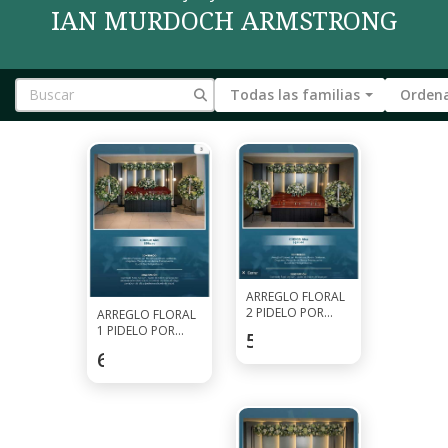
IAN MURDOCH ARMSTRONG
Todas las familias
Ordena
ARREGLO FLORAL
2 PIDELO POR
ARREGLO FLORAL
WHATSAPP AL
1 PIDELO POR
520
$
7927-0297
WHATSAPP AL
682.5
$
7927-0297