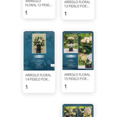
ARRREGLO
ARREGLO FLORAL
FLORAL 12 PIDELO
13 PIDELO POR
POR WHATSAPP
WHATSAPP AL
97.5
$
123.5
$
AL 7927-0297
7927-0297
ARREGLO FLORAL
ARREGLO FLORAL
15 PIDELO POR
14 PIDELO POR
WHATSAPP AL
WHATSAPP AL
136.5
$
117
$
7927-0297
7927-0297