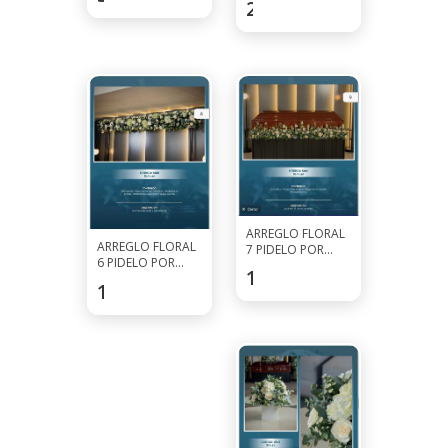
253.5
$
7927-0297
ARREGLO FLORAL
ARREGLO FLORAL
7 PIDELO POR
6 PIDELO POR
WHATSAPP AL
162.5
$
WHATSAPP AL
7927-0297
162.5
$
7927-0297