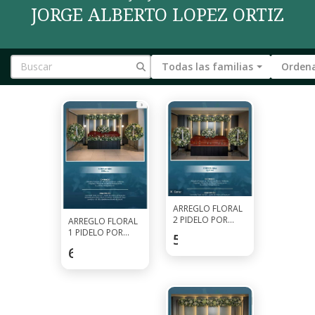
JORGE ALBERTO LOPEZ ORTIZ
Todas las familias
Ordena
ARREGLO FLORAL
2 PIDELO POR
ARREGLO FLORAL
WHATSAPP AL
1 PIDELO POR
520
$
7927-0297
WHATSAPP AL
682.5
$
7927-0297