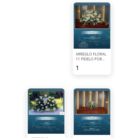
ARREGLO FLORAL
11 PIDELO POR
WHATSAPP AL
123.5
$
7927-0297