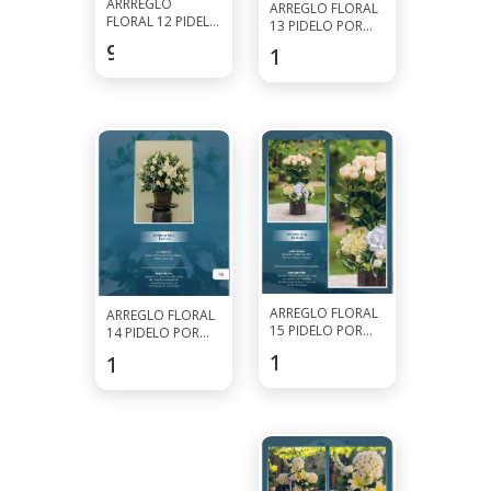
ARRREGLO
ARREGLO FLORAL
FLORAL 12 PIDELO
13 PIDELO POR
POR WHATSAPP
WHATSAPP AL
97.5
$
123.5
$
AL 7927-0297
7927-0297
ARREGLO FLORAL
ARREGLO FLORAL
15 PIDELO POR
14 PIDELO POR
WHATSAPP AL
WHATSAPP AL
136.5
$
117
$
7927-0297
7927-0297