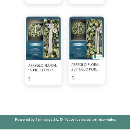
ARREGLO FLORAL
ARREGLO FLORAL
20 PIDELO POR
19 PIDELO POR
WHATSAPP AL
WHATSAPP AL
188.5
$
149.5
$
7927-0297
7927-0297
Powered by Tellmebye S.L. © Todos los derechos reservados