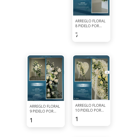
ARREGLO FLORAL
8 PIDELO POR
WHATSAPP AL
71.5
$
7927-0297
ARREGLO FLORAL
ARREGLO FLORAL
10 PIDELO POR
9 PIDELO POR
WHATSAPP AL
WHATSAPP AL
110.5
$
130
$
7927-0297
7927-0297