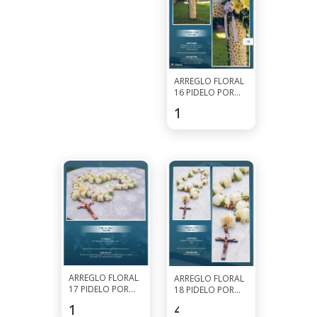
ARREGLO FLORAL
16 PIDELO POR
WHATSAPP AL
123.5
$
7927-0297
ARREGLO FLORAL
ARREGLO FLORAL
17 PIDELO POR
18 PIDELO POR
WHATSAPP AL
WHATSAPP AL
145.6
$
45.5
$
7927-0297
7927-0297