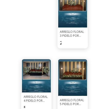
ARREGLO FLORAL
3 PIDELO POR
WHATSAPP AL
253.5
$
7927-0297
ARREGLO FLORAL
ARREGLO FLORAL
4 PIDELO POR
5 PIDELO POR
WHATSAPP AL
520
$
WHATSAPP AL
7927-0297