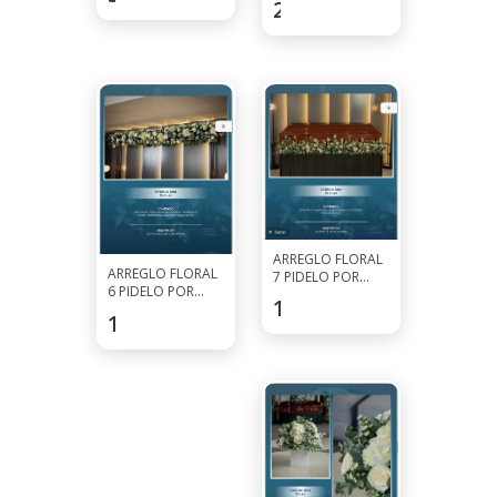
253.5
$
7927-0297
ARREGLO FLORAL
ARREGLO FLORAL
7 PIDELO POR
6 PIDELO POR
WHATSAPP AL
162.5
$
WHATSAPP AL
7927-0297
162.5
$
7927-0297