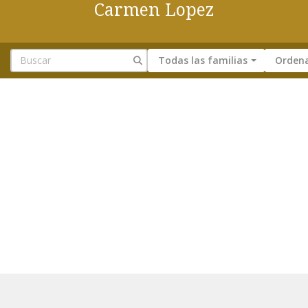
Carmen Lopez
Todas las familias
Ordena