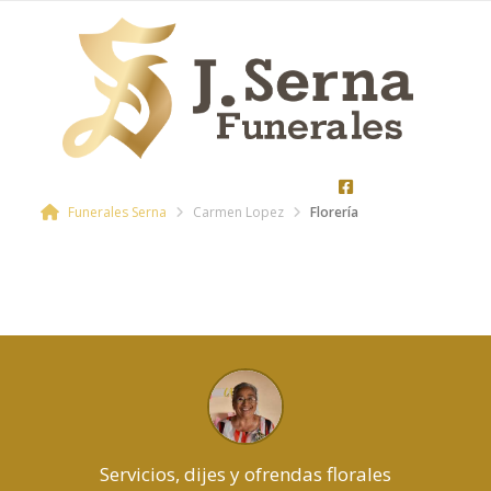
Funerales Serna
Carmen Lopez
Florería
Servicios, dijes y ofrendas florales