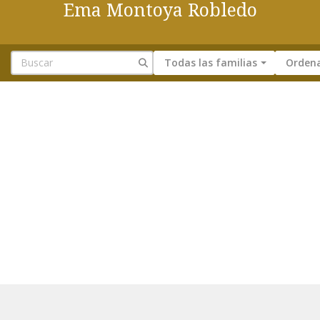
Ema Montoya Robledo
Todas las familias
Ordena