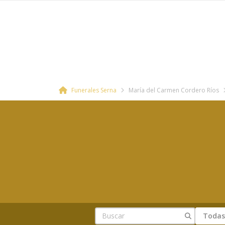
Funerales Serna
María del Carmen Cordero Ríos
Todas 