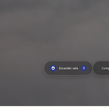
0
Encender vela
Comp