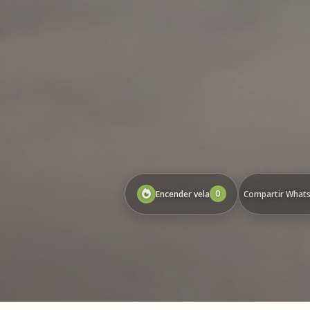
0
Encender vela
Compartir What