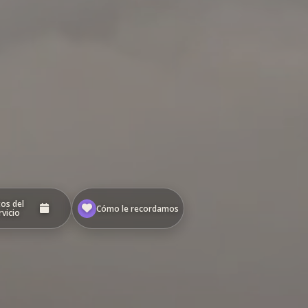
os del
Cómo le recordamos
rvicio