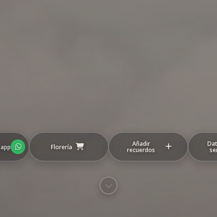
Añadir
Dat
sapp
Florería
recuerdos
se