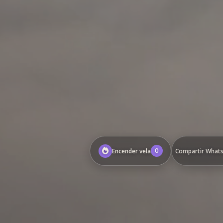
0
Encender vela
Compartir What