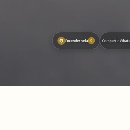
0
Encender vela
Compartir What
Genera un víd