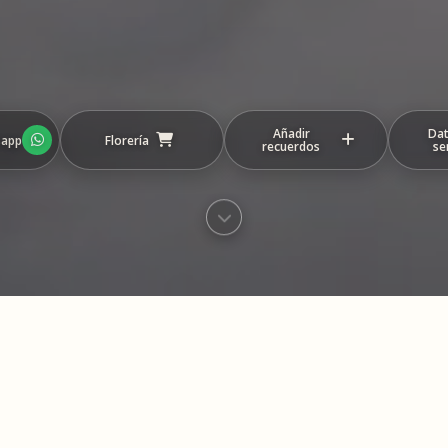
Añadir
Dat
sapp
Florería
recuerdos
se
eo con los recuerdos y mensajes compartidos
este homenaje