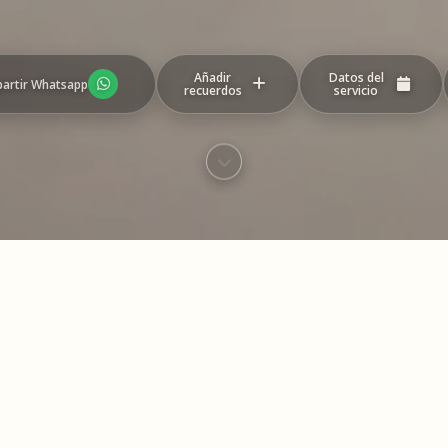
Añadir
Datos del
artir Whatsapp
recuerdos
servicio
eo con los recuerdos y mensajes compartidos
este homenaje