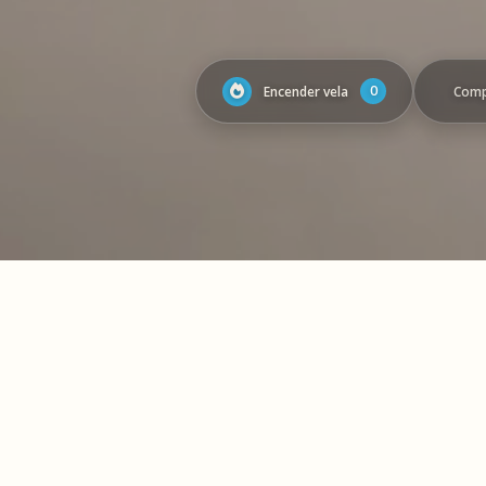
0
Encender vela
Comp
Genera un víd