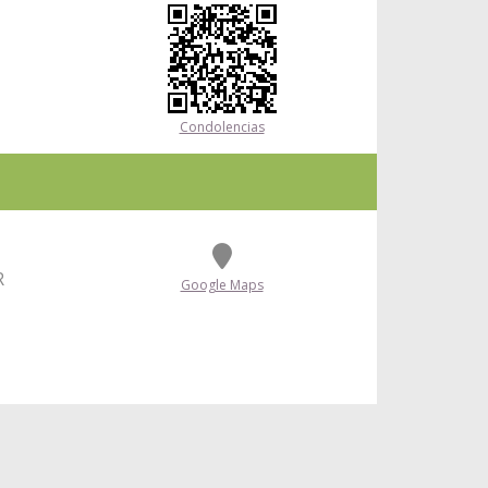
Condolencias
R
Google Maps