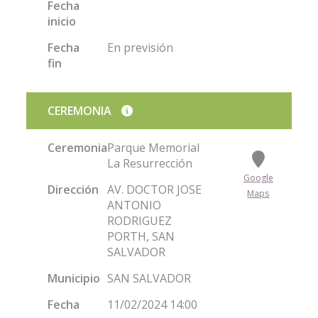
Fecha
inicio
Fecha
En previsión
fin
CEREMONIA
Ceremonia
Parque Memorial
La Resurrección
Google
Dirección
AV. DOCTOR JOSE
Maps
ANTONIO
RODRIGUEZ
PORTH, SAN
SALVADOR
Municipio
SAN SALVADOR
Fecha
11/02/2024 14:00