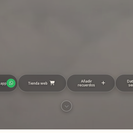
Añadir
Dat
sapp
Tienda web
recuerdos
se