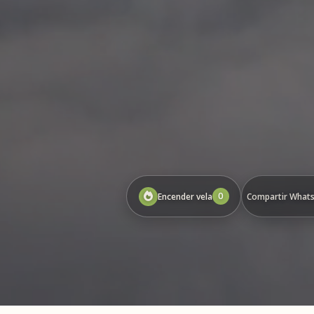
0
Encender vela
Compartir What