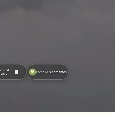
os del
Cómo le recordamos
rvicio