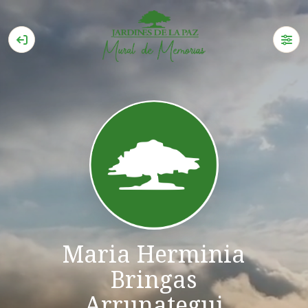
Maria Herminia
Bringas
Arrunategui