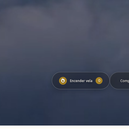
0
Encender vela
Comp