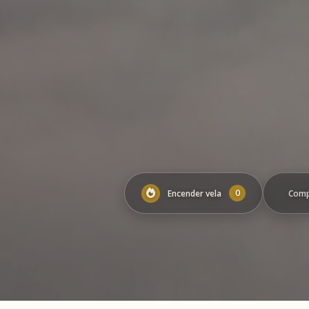
0
Encender vela
Comp