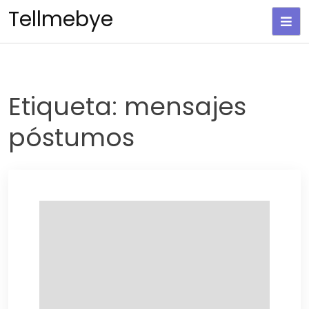
Saltar
Tellmebye
al
contenido
Etiqueta:
mensajes
póstumos